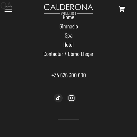
QA
Skip
to
Home
the
content
Gimnasio
Spa
Hotel
Contactar / Cómo Llegar
+34 626 300 600