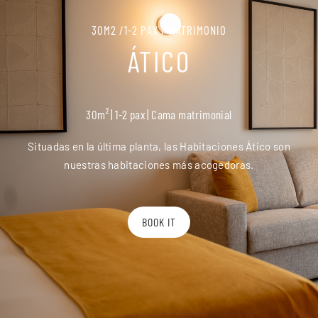
30M2 /1-2 PAX / MATRIMONIO
ÁTICO
30m² | 1-2 pax | Cama matrimonial
Situadas en la última planta, las Habitaciones Ático son
nuestras habitaciones más acogedoras.
BOOK IT