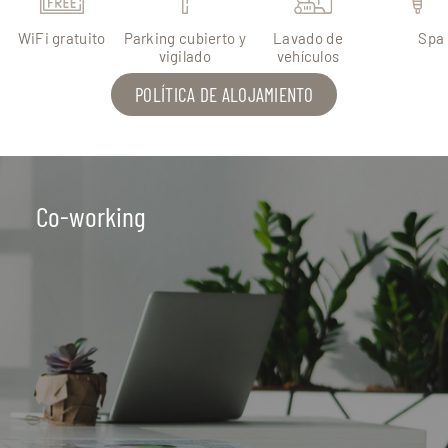
WiFi gratuito
Parking cubierto y
Lavado de
Spa
vigilado
vehículos
POLÍTICA DE ALOJAMIENTO
Lavadero de coche