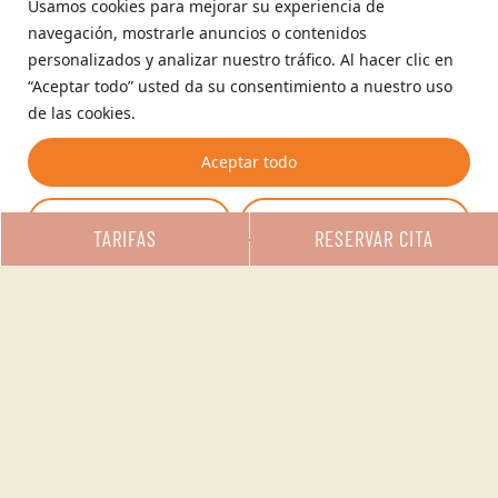
Usamos cookies para mejorar su experiencia de
navegación, mostrarle anuncios o contenidos
personalizados y analizar nuestro tráfico. Al hacer clic en
“Aceptar todo” usted da su consentimiento a nuestro uso
de las cookies.
Nuestros
Dr. Amariel Barra
especialistas
Aceptar todo
Pla
Personalizar
Rechazar todo
ESPECIALISTA EN
TARIFAS
RESERVAR CITA
CIRUGÍA ORTOPÉDICA Y
TRAUMATOLOGÍA
Especialista en Cirugía
Ortopédica y
Traumatología en
Valencia, con
experiencia en
artroscopia de rodilla,
cirugía de pie y tobillo,
traumatología