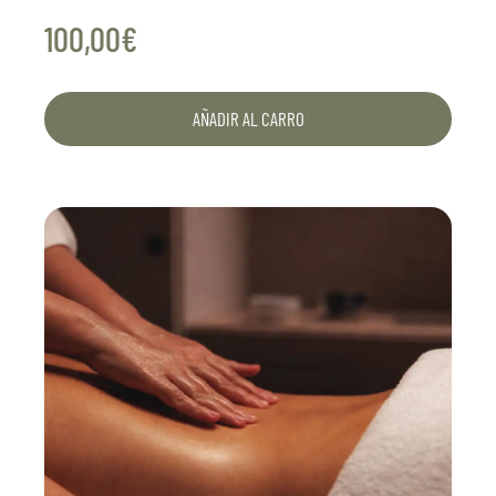
ayurvédicas y sumérgete en un viaje sensorial
único.
100,00€
AÑADIR AL CARRO