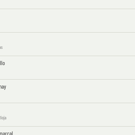
as
llo
nay
Rioja
omarcal