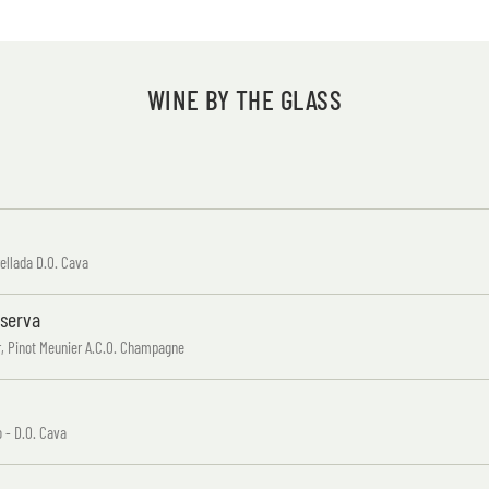
WINE BY THE GLASS
ellada D.O. Cava
eserva
r, Pinot Meunier A.C.O. Champagne
 - D.O. Cava