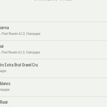
eserva
r, Pinot Meunier A.C.O. Champagne
osé
r, Pinot Meunier A.C.O. Champagne
irs Extra Brut Grand Cru
pagne
 blancs
hampagne
 Rosé