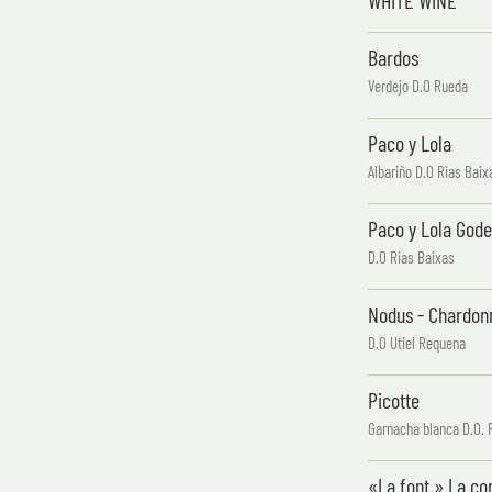
WHITE WINE
Bardos
Verdejo D.O Rueda
Paco y Lola
Albariño D.O Rias Baix
Paco y Lola Gode
D.O Rias Baixas
Nodus - Chardon
D.O Utiel Requena
Picotte
Garnacha blanca D.O. 
«La font » La c