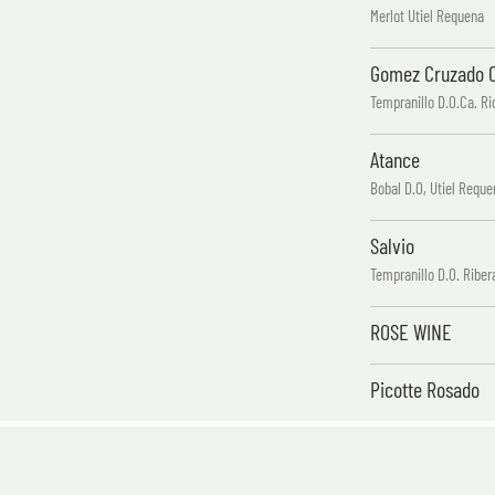
Merlot Utiel Requena
Gomez Cruzado C
Tempranillo D.O.Ca. Ri
Atance
Bobal D.O, Utiel Reque
Salvio
Tempranillo D.O. Riber
ROSE WINE
Picotte Rosado