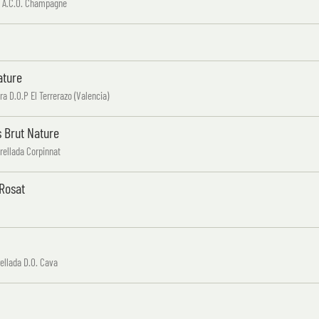
y A.C.O. Champagne
ature
 D.O.P El Terrerazo (Valencia)
 Brut Nature
rellada Corpinnat
Rosat
ellada D.O. Cava