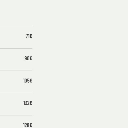
71€
90€
105€
132€
128€