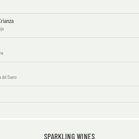
rianza
oja
na
a del Duero
SPARKLING WINES