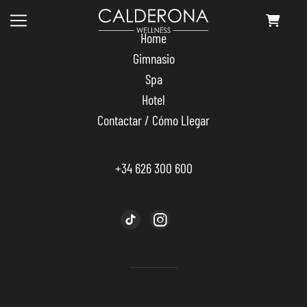
Skip
to
Home
the
content
Gimnasio
Spa
Hotel
Contactar / Cómo Llegar
+34 626 300 600