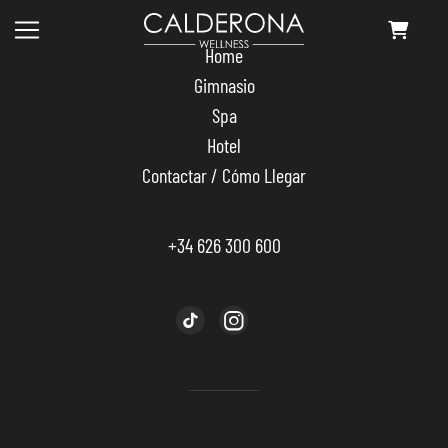
Skip
to
Home
the
content
Gimnasio
Spa
Hotel
Contactar / Cómo Llegar
+34 626 300 600